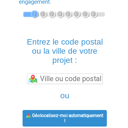
engagement.
1
2
3
4
5
6
7
8
Entrez le code postal
ou la ville de votre
projet :
ou
Géolocalisez-moi automatiquement
!