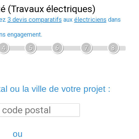
té (Travaux électriques)
dez
3 devis comparatifs
aux
électriciens
dans
sans engagement.
4
5
6
7
8
l ou la ville de votre projet :
ou