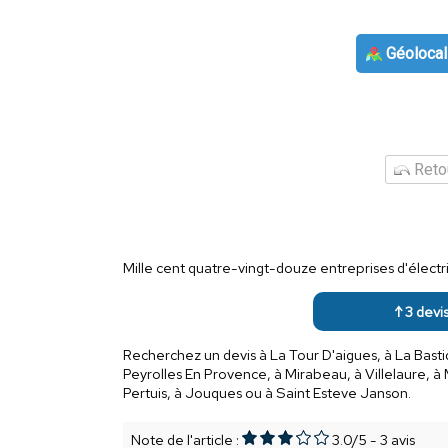
Géolocal
Retou
Mille cent quatre-vingt-douze entreprises d'élect
↑ 3 devis
Recherchez un devis à La Tour D'aigues, à La Basti
Peyrolles En Provence, à Mirabeau, à Villelaure,
Pertuis, à Jouques ou à Saint Esteve Janson.
Note de l'article :
3.0
/
5
-
3
avis