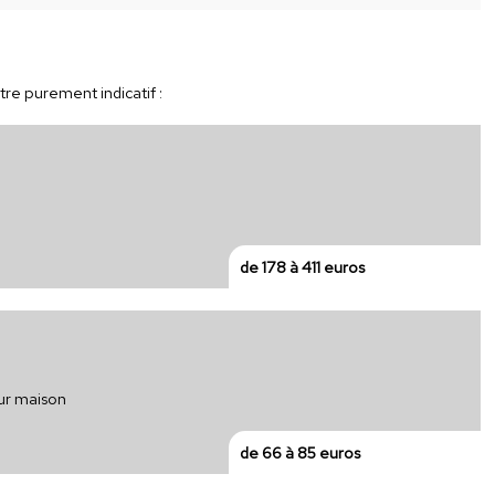
tre purement indicatif :
de 178 à 411 euros
our maison
de 66 à 85 euros