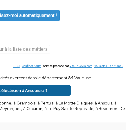
isez-moi automatiquement !
r à la liste des métiers
CGU
-
Confidentialité
- Service proposé par
ViteUnDevis.com
-
Vous êtes un artisan ?
ricités exercent dans le département 84 Vaucluse.
 électricien à Ansouis ici ↑
donne, à Grambois, à Pertuis, à La Motte D'aigues, à Ansouis, à
 à Meyrargues, à Cucuron, à Le Puy Sainte Reparade, à Beaumont De