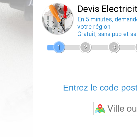
Devis Electrici
En 5 minutes, deman
votre région.
Gratuit, sans pub et 
1
2
3
Entrez le code posta