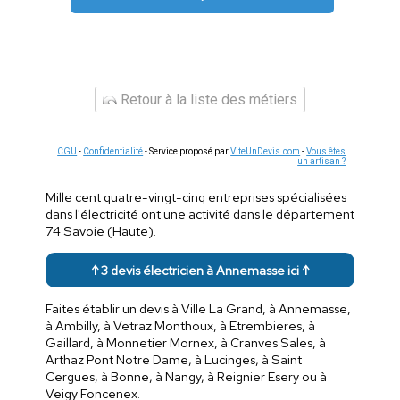
Retour à la liste des métiers
CGU
-
Confidentialité
- Service proposé par
ViteUnDevis.com
-
Vous êtes
un artisan ?
Mille cent quatre-vingt-cinq entreprises spécialisées
dans l'électricité ont une activité dans le département
74 Savoie (Haute).
↑ 3 devis électricien à Annemasse ici ↑
Faites établir un devis à Ville La Grand, à Annemasse,
à Ambilly, à Vetraz Monthoux, à Etrembieres, à
Gaillard, à Monnetier Mornex, à Cranves Sales, à
Arthaz Pont Notre Dame, à Lucinges, à Saint
Cergues, à Bonne, à Nangy, à Reignier Esery ou à
Veigy Foncenex.