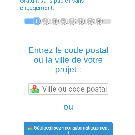
Gratuit, sans pub et sans
engagement.
1
2
3
4
5
6
7
8
Entrez le code postal
ou la ville de votre
projet :
ou
Géolocalisez-moi automatiquement
!