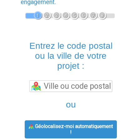
engagement.
1
2
3
4
5
6
7
8
Entrez le code postal
ou la ville de votre
projet :
ou
Géolocalisez-moi automatiquement
!