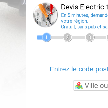
Devis Electrici
En 5 minutes, deman
votre région.
Gratuit, sans pub et 
1
2
3
Entrez le code posta