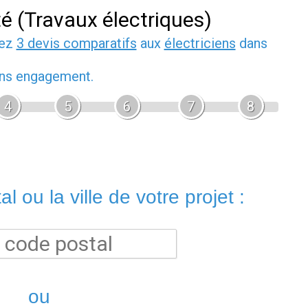
té (Travaux électriques)
dez
3 devis comparatifs
aux
électriciens
dans
sans engagement.
4
5
6
7
8
l ou la ville de votre projet :
ou