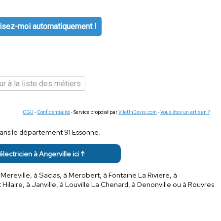
isez-moi automatiquement !
r à la liste des métiers
CGU
-
Confidentialité
- Service proposé par
ViteUnDevis.com
-
Vous êtes un artisan ?
é dans le département 91 Essonne.
électricien à Angerville ici ↑
 Mereville, à Saclas, à Merobert, à Fontaine La Riviere, à
nt Hilaire, à Janville, à Louville La Chenard, à Denonville ou à Rouvres