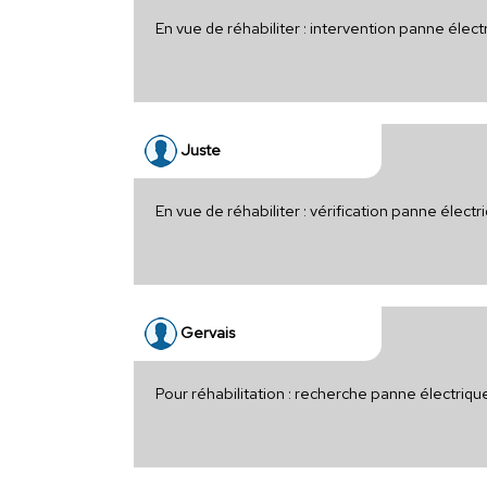
En vue de réhabiliter : intervention panne élec
Juste
En vue de réhabiliter : vérification panne élect
Gervais
Pour réhabilitation : recherche panne électriq