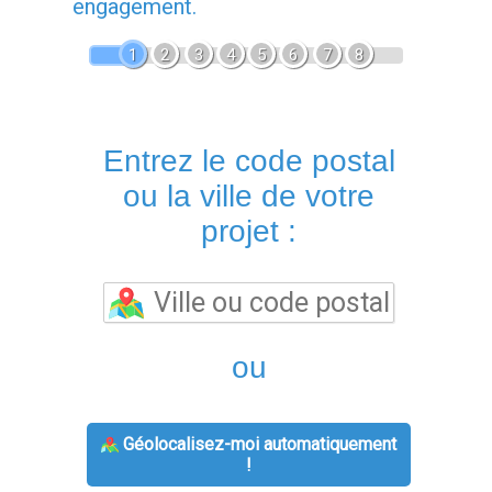
engagement.
1
2
3
4
5
6
7
8
Entrez le code postal
ou la ville de votre
projet :
ou
Géolocalisez-moi automatiquement
!