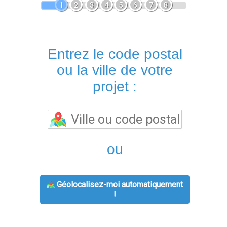
1
2
3
4
5
6
7
8
Entrez le code postal
ou la ville de votre
projet :
ou
Géolocalisez-moi automatiquement
!