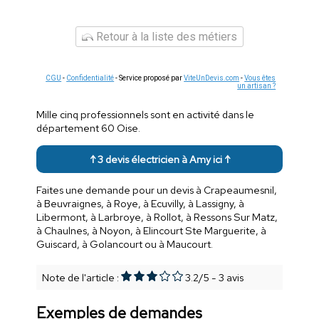
Retour à la liste des métiers
CGU
-
Confidentialité
- Service proposé par
ViteUnDevis.com
-
Vous êtes
un artisan ?
Mille cinq professionnels sont en activité dans le
département 60 Oise.
↑ 3 devis électricien à Amy ici ↑
Faites une demande pour un devis à Crapeaumesnil,
à Beuvraignes, à Roye, à Ecuvilly, à Lassigny, à
Libermont, à Larbroye, à Rollot, à Ressons Sur Matz,
à Chaulnes, à Noyon, à Elincourt Ste Marguerite, à
Guiscard, à Golancourt ou à Maucourt.
Note de l'article :
3.2
/
5
-
3
avis
Exemples de demandes