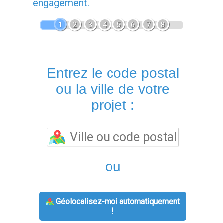
engagement.
1
2
3
4
5
6
7
8
Entrez le code postal
ou la ville de votre
projet :
ou
Géolocalisez-moi automatiquement
!