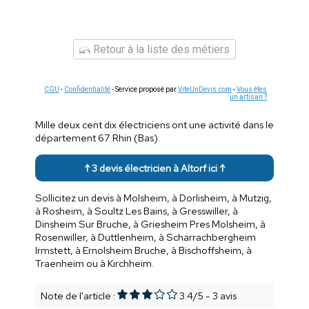
Retour à la liste des métiers
CGU
-
Confidentialité
- Service proposé par
ViteUnDevis.com
-
Vous êtes
un artisan ?
Mille deux cent dix électriciens ont une activité dans le
département 67 Rhin (Bas).
↑ 3 devis électricien à Altorf ici ↑
Sollicitez un devis à Molsheim, à Dorlisheim, à Mutzig,
à Rosheim, à Soultz Les Bains, à Gresswiller, à
Dinsheim Sur Bruche, à Griesheim Pres Molsheim, à
Rosenwiller, à Duttlenheim, à Scharrachbergheim
Irmstett, à Ernolsheim Bruche, à Bischoffsheim, à
Traenheim ou à Kirchheim.
Note de l'article :
3.4
/
5
-
3
avis