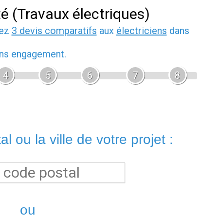
té (Travaux électriques)
dez
3 devis comparatifs
aux
électriciens
dans
sans engagement.
4
5
6
7
8
l ou la ville de votre projet :
ou