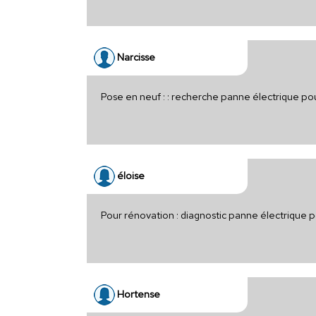
Narcisse
Pose en neuf : : recherche panne électrique pou
éloise
Pour rénovation : diagnostic panne électrique 
Hortense