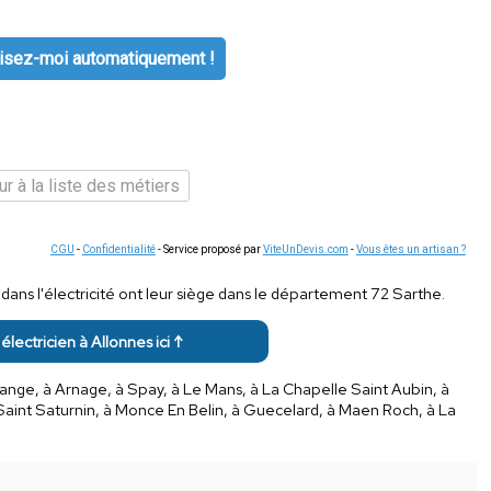
isez-moi automatiquement !
r à la liste des métiers
CGU
-
Confidentialité
- Service proposé par
ViteUnDevis.com
-
Vous êtes un artisan ?
ans l'électricité ont leur siège dans le département 72 Sarthe.
 électricien à Allonnes ici ↑
ange, à Arnage, à Spay, à Le Mans, à La Chapelle Saint Aubin, à
Saint Saturnin, à Monce En Belin, à Guecelard, à Maen Roch, à La