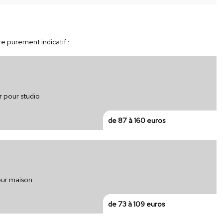
re purement indicatif :
r pour studio
de 87 à 160 euros
our maison
de 73 à 109 euros