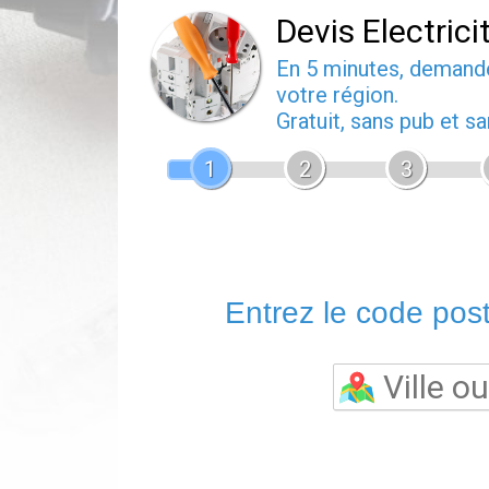
Devis Electrici
En 5 minutes, deman
votre région.
Gratuit, sans pub et 
1
2
3
Entrez le code posta