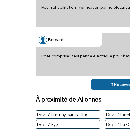
Pour réhabilitation : vérification panne électr
Bernard
Pose comprise : test panne électrique pour bâ
↑ Recevez 
À proximité de Allonnes
Devis à Fresnay-sur-sarthe
Devis à Lom
Devis à Fye
Devis à La C