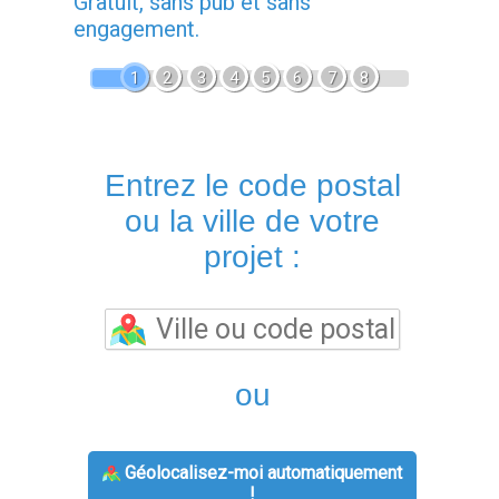
Gratuit, sans pub et sans
engagement.
1
2
3
4
5
6
7
8
Entrez le code postal
ou la ville de votre
projet :
ou
Géolocalisez-moi automatiquement
!