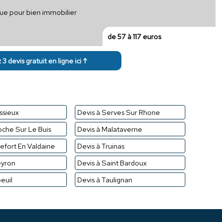
que pour bien immobilier
de 57 à 117 euros
3 devis gratuit en ligne ici ↑
ssieux
Devis à Serves Sur Rhone
oche Sur Le Buis
Devis à Malataverne
efort En Valdaine
Devis à Truinas
eyron
Devis à Saint Bardoux
euil
Devis à Taulignan