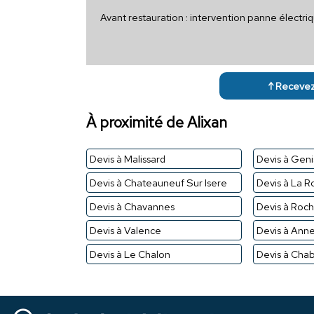
Avant restauration : intervention panne électri
↑ Recevez 
À proximité de Alixan
Devis à Malissard
Devis à Geni
Devis à Chateauneuf Sur Isere
Devis à La R
Devis à Chavannes
Devis à Roch
Devis à Valence
Devis à Ann
Devis à Le Chalon
Devis à Chab