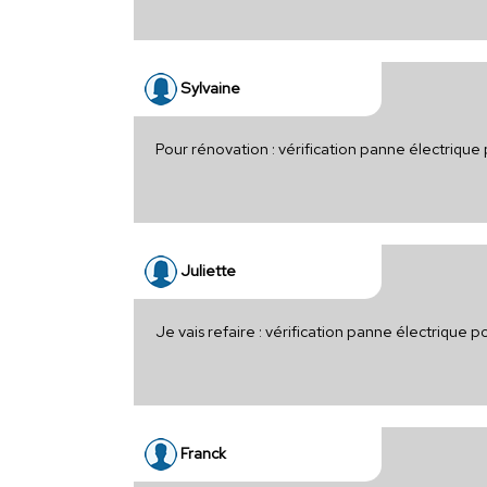
Sylvaine
Pour rénovation : vérification panne électrique
Juliette
Je vais refaire : vérification panne électrique 
Franck