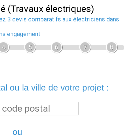
té (Travaux électriques)
dez
3 devis comparatifs
aux
électriciens
dans
sans engagement.
4
5
6
7
8
l ou la ville de votre projet :
ou