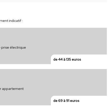
ent indicatif :
 prise électrique
de 44 à 135 euros
our appartement
de 69 à 91 euros