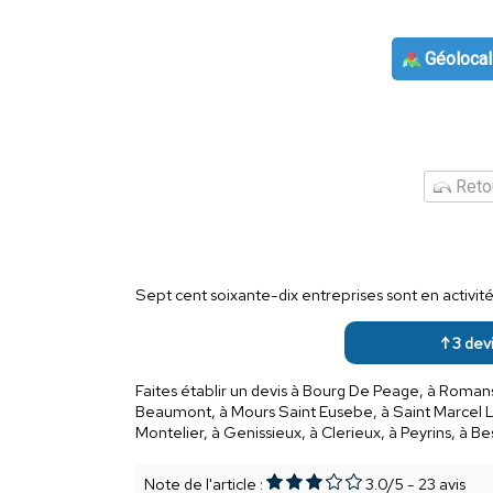
Géolocal
Retou
Sept cent soixante-dix entreprises sont en activi
↑ 3 devi
Faites établir un devis à Bourg De Peage, à Roman
Beaumont, à Mours Saint Eusebe, à Saint Marcel 
Montelier, à Genissieux, à Clerieux, à Peyrins, à B
Note de l'article :
3.0
/
5
-
23
avis