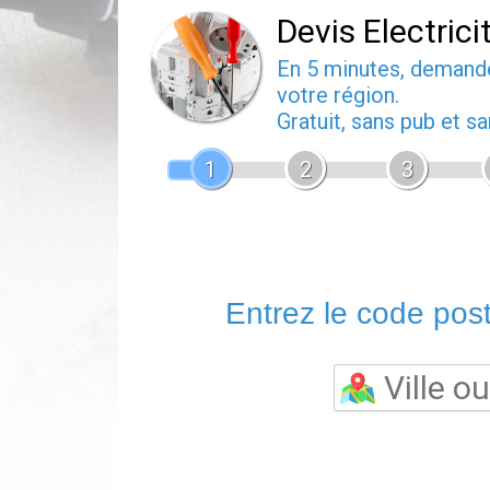
Devis Electrici
En 5 minutes, deman
votre région.
Gratuit, sans pub et 
1
2
3
Entrez le code posta