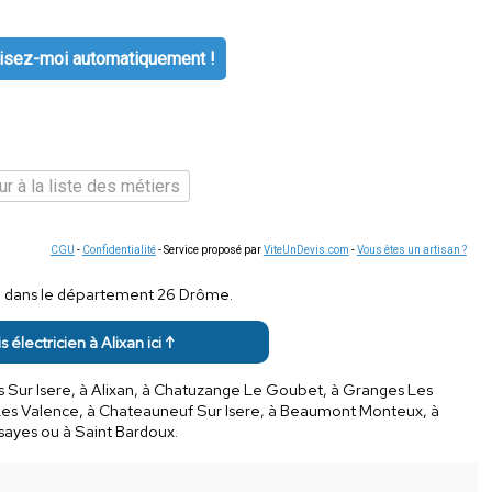
isez-moi automatiquement !
r à la liste des métiers
CGU
-
Confidentialité
- Service proposé par
ViteUnDevis.com
-
Vous êtes un artisan ?
té dans le département 26 Drôme.
s électricien à Alixan ici ↑
s Sur Isere, à Alixan, à Chatuzange Le Goubet, à Granges Les
Les Valence, à Chateauneuf Sur Isere, à Beaumont Monteux, à
esayes ou à Saint Bardoux.