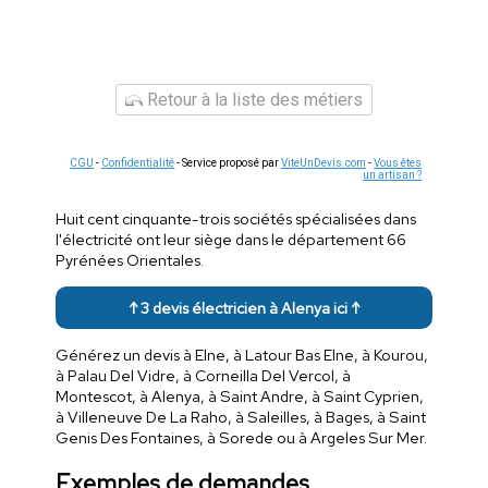
Retour à la liste des métiers
CGU
-
Confidentialité
- Service proposé par
ViteUnDevis.com
-
Vous êtes
un artisan ?
Huit cent cinquante-trois sociétés spécialisées dans
l'électricité ont leur siège dans le département 66
Pyrénées Orientales.
↑ 3 devis électricien à Alenya ici ↑
Générez un devis à Elne, à Latour Bas Elne, à Kourou,
à Palau Del Vidre, à Corneilla Del Vercol, à
Montescot, à Alenya, à Saint Andre, à Saint Cyprien,
à Villeneuve De La Raho, à Saleilles, à Bages, à Saint
Genis Des Fontaines, à Sorede ou à Argeles Sur Mer.
Exemples de demandes