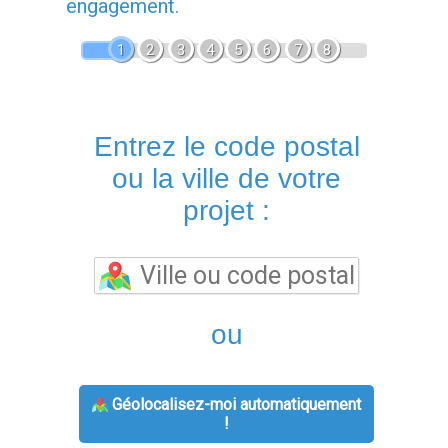
engagement.
1
2
3
4
5
6
7
8
Entrez le code postal
ou la ville de votre
projet :
ou
Géolocalisez-moi automatiquement
!