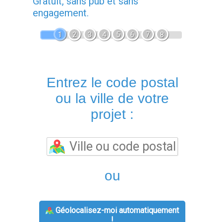
Gratuit, sans pub et sans
engagement.
1
2
3
4
5
6
7
8
Entrez le code postal
ou la ville de votre
projet :
ou
Géolocalisez-moi automatiquement
!