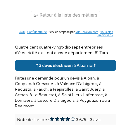
Retour à la liste des métiers
CGU
-
Confidentialité
- Service proposé par
ViteUnDevis.com
-
Vous êtes
un artisan ?
Quatre cent quatre-vingt-dix-sept entreprises
d'électricité existent dans le département 81 Tarn.
↑ 3 devis électricien à Alban ici ↑
Faites une demande pour un devis à Alban, à
Coupiac, à Crespinet, à Valence D'albigeois, à
Requista, à Fauch, à Frejairolles, à Saint Juery, à
Arthes, à Le Beausset, à Saint Lieux Lafenasse, à
Lombers, à Lescure D'albigeois, à Puygouzon ou à
Realmont.
Note de l'article :
3.6
/
5
-
3
avis