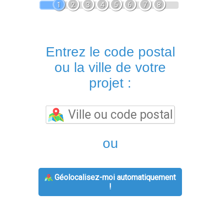
1
2
3
4
5
6
7
8
Entrez le code postal
ou la ville de votre
projet :
ou
Géolocalisez-moi automatiquement
!