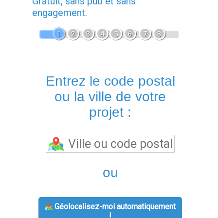
Gratuit, sans pub et sans
engagement.
1
2
3
4
5
6
7
8
Entrez le code postal
ou la ville de votre
projet :
ou
Géolocalisez-moi automatiquement
!