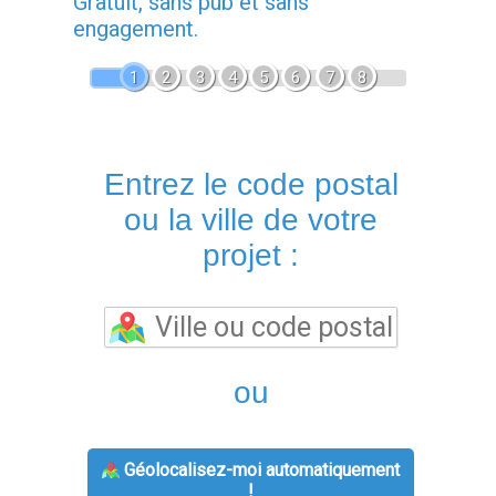
Gratuit, sans pub et sans
engagement.
1
2
3
4
5
6
7
8
Entrez le code postal
ou la ville de votre
projet :
ou
Géolocalisez-moi automatiquement
!