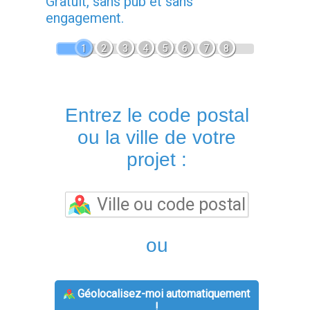
Gratuit, sans pub et sans
engagement.
1
2
3
4
5
6
7
8
Entrez le code postal
ou la ville de votre
projet :
ou
Géolocalisez-moi automatiquement
!