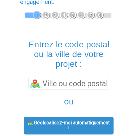
engagement.
1
2
3
4
5
6
7
8
Entrez le code postal
ou la ville de votre
projet :
ou
Géolocalisez-moi automatiquement
!