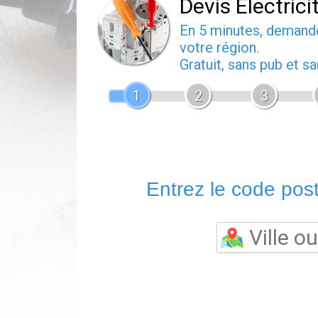
Devis Electrici
En 5 minutes, deman
votre région.
Gratuit, sans pub et 
1
2
3
Entrez le code posta