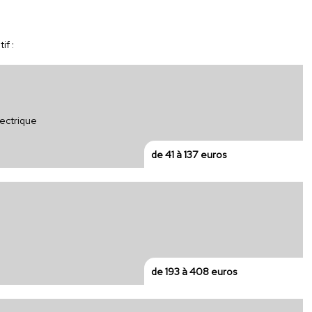
if :
ectrique
de 41 à 137 euros
de 193 à 408 euros