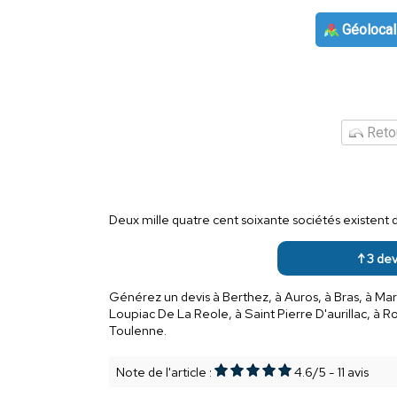
Géolocal
Retou
Deux mille quatre cent soixante sociétés existent
↑ 3 devi
Générez un devis à Berthez, à Auros, à Bras, à Mar
Loupiac De La Reole, à Saint Pierre D'aurillac, à R
Toulenne.
Note de l'article :
4.6
/
5
-
11
avis