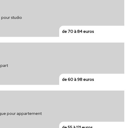
 pour studio
de 70 à 84 euros
ppart
de 60 à 98 euros
trique pour appartement
de 55 à 121 euros