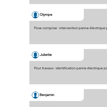
Olympe
Pose comprise : intervention panne électrique
Juliette
Pour travaux : identification panne électrique 
Benjamin