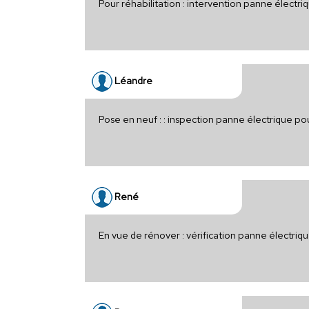
Pour réhabilitation : intervention panne électr
Léandre
Pose en neuf : : inspection panne électrique p
René
En vue de rénover : vérification panne électri