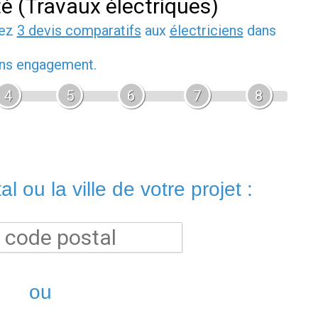
té (Travaux électriques)
dez
3 devis comparatifs
aux
électriciens
dans
sans engagement.
4
5
6
7
8
l ou la ville de votre projet :
ou