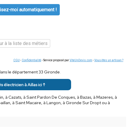
isez-moi automatiquement !
r à la liste des métiers
CGU
-
Confidentialité
- Service proposé par
ViteUnDevis.com
-
Vous êtes un artisan ?
 dans le département 33 Gironde.
s électricien à Aillas ici ↑
in, à Cazats, à Saint Pardon De Conques, à Bazas, à Mazeres, à
oaillan, à Saint Macaire, à Langon, à Gironde Sur Dropt ou à