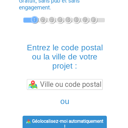
Gratuit, sans pub et sans
engagement.
1
2
3
4
5
6
7
8
Entrez le code postal
ou la ville de votre
projet :
ou
Géolocalisez-moi automatiquement
!