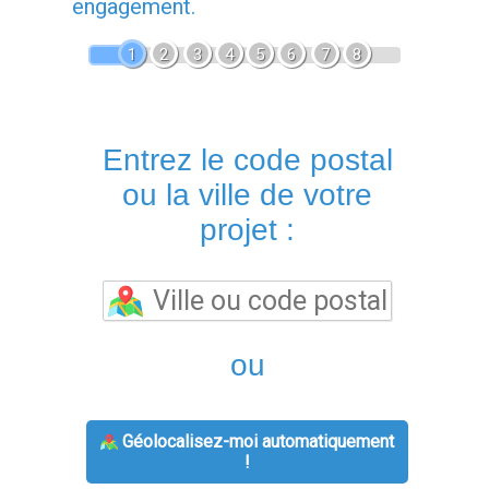
engagement.
1
2
3
4
5
6
7
8
Entrez le code postal
ou la ville de votre
projet :
ou
Géolocalisez-moi automatiquement
!