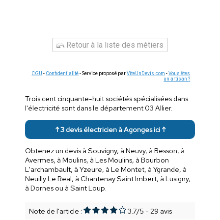
Retour à la liste des métiers
CGU
-
Confidentialité
- Service proposé par
ViteUnDevis.com
-
Vous êtes
un artisan ?
Trois cent cinquante-huit sociétés spécialisées dans
l'électricité sont dans le département 03 Allier.
↑ 3 devis électricien à Agonges ici ↑
Obtenez un devis à Souvigny, à Neuvy, à Besson, à
Avermes, à Moulins, à Les Moulins, à Bourbon
L'archambault, à Yzeure, à Le Montet, à Ygrande, à
Neuilly Le Real, à Chantenay Saint Imbert, à Lusigny,
à Dornes ou à Saint Loup.
Note de l'article :
3.7
/
5
-
29
avis