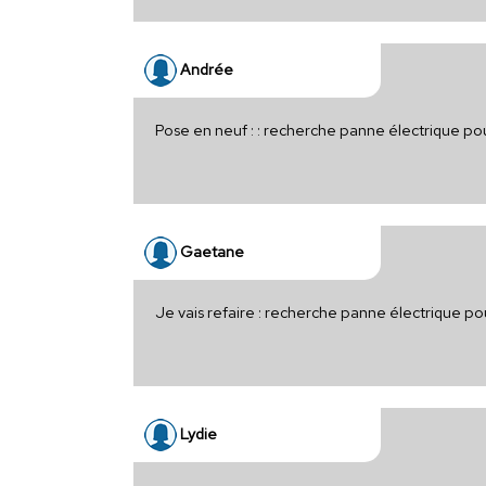
Andrée
Pose en neuf : : recherche panne électrique p
Gaetane
Je vais refaire : recherche panne électrique p
Lydie