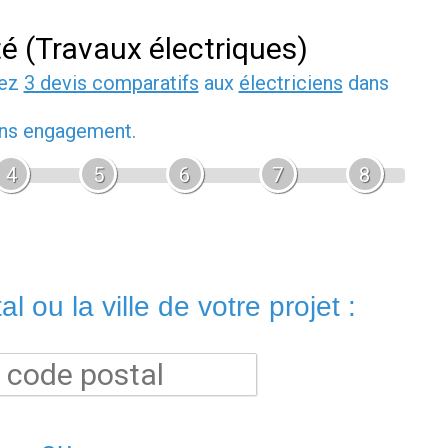
té (Travaux électriques)
dez
3 devis comparatifs
aux
électriciens
dans
sans engagement.
4
5
6
7
8
l ou la ville de votre projet :