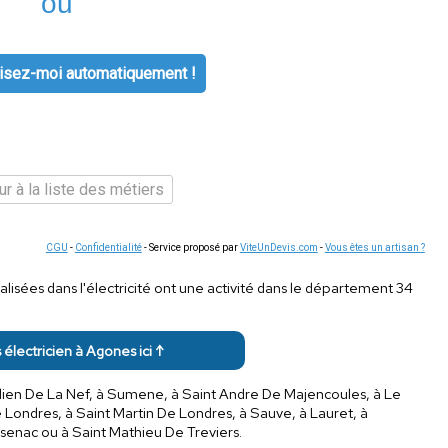
ou
isez-moi automatiquement !
r à la liste des métiers
CGU
-
Confidentialité
- Service proposé par
ViteUnDevis.com
-
Vous êtes un artisan ?
alisées dans l'électricité ont une activité dans le département 34
s électricien à Agones ici ↑
Julien De La Nef, à Sumene, à Saint Andre De Majencoules, à Le
 Londres, à Saint Martin De Londres, à Sauve, à Lauret, à
ssenac ou à Saint Mathieu De Treviers.