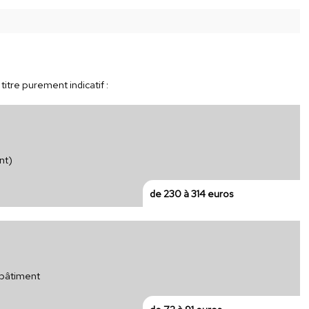
itre purement indicatif :
nt)
de 230 à 314 euros
 bâtiment