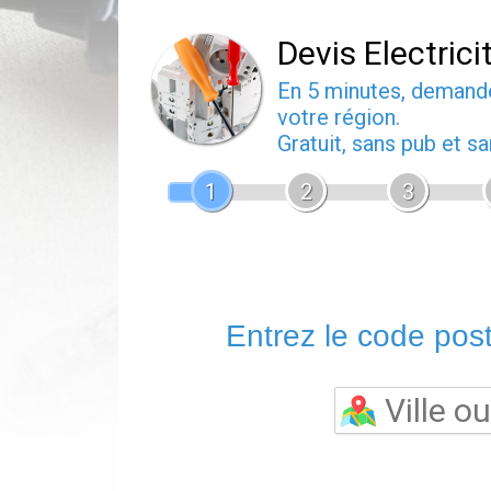
Devis Electrici
En 5 minutes, deman
votre région.
Gratuit, sans pub et 
1
2
3
Entrez le code posta