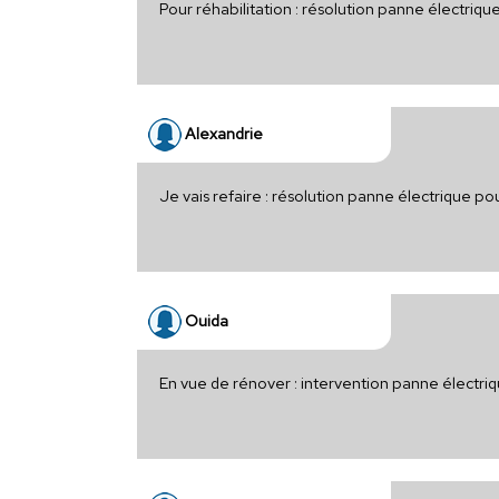
Pour réhabilitation : résolution panne électriq
Alexandrie
Je vais refaire : résolution panne électrique p
Ouida
En vue de rénover : intervention panne électriq