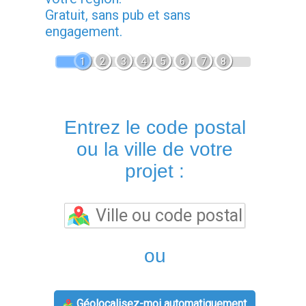
Gratuit, sans pub et sans
engagement.
1
2
3
4
5
6
7
8
Entrez le code postal
ou la ville de votre
projet :
ou
Géolocalisez-moi automatiquement