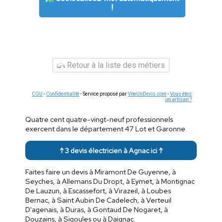
!
Retour à la liste des métiers
CGU
-
Confidentialité
- Service proposé par
ViteUnDevis.com
-
Vous êtes
un artisan ?
Quatre cent quatre-vingt-neuf professionnels
exercent dans le département 47 Lot et Garonne.
↑ 3 devis électricien à Agnac ici ↑
Faites faire un devis à Miramont De Guyenne, à
Seyches, à Allemans Du Dropt, à Eymet, à Montignac
De Lauzun, à Escassefort, à Virazeil, à Loubes
Bernac, à Saint Aubin De Cadelech, à Verteuil
D'agenais, à Duras, à Gontaud De Nogaret, à
Douzains, à Sigoules ou à Daignac.