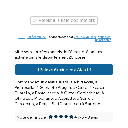
Retour à la liste des métiers
CGU
-
Confidentialité
- Service proposé par
ViteUnDevis.com
-
Vous êtes
un artisan ?
Mille seize professionnels de l'électricité ont une
activité dans le département 20 Corse.
↑ 3 devis électricien à Afa ici ↑
Commandez un devis à Alata, à Albitreccia, à
Pietrosella, à Grosseto Prugna, à Cauro, à Eccica
Suarella, à Bastelicaccia, à Cuttoli Corticchiato, à
Olmeto, à Propriano, à Appietto, à Sarrola
Carcopino, à Peri, à Sari D'orcino ou à Sartene.
Note de l'article :
4.7
/
5
-
3
avis