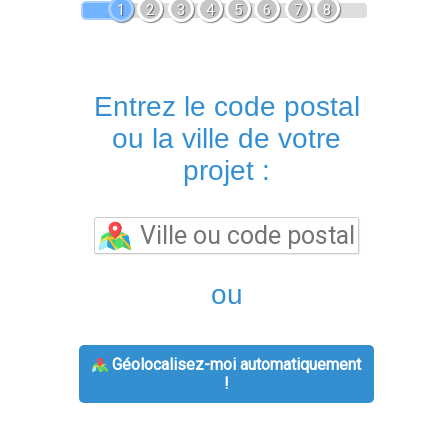
1
2
3
4
5
6
7
8
Entrez le code postal
ou la ville de votre
projet :
ou
Géolocalisez-moi automatiquement
!