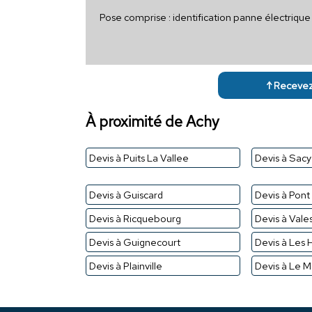
Pose comprise : identification panne électriq
↑ Recevez 
À proximité de Achy
Devis à Puits La Vallee
Devis à Sac
Devis à Guiscard
Devis à Pon
Devis à Ricquebourg
Devis à Vale
Devis à Guignecourt
Devis à Les 
Devis à Plainville
Devis à Le M