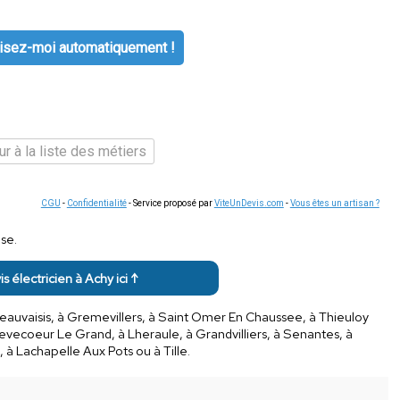
isez-moi automatiquement !
r à la liste des métiers
CGU
-
Confidentialité
- Service proposé par
ViteUnDevis.com
-
Vous êtes un artisan ?
se.
is électricien à Achy ici ↑
eauvaisis, à Gremevillers, à Saint Omer En Chaussee, à Thieuloy
revecoeur Le Grand, à Lheraule, à Grandvilliers, à Senantes, à
 à Lachapelle Aux Pots ou à Tille.