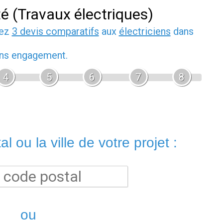
té (Travaux électriques)
dez
3 devis comparatifs
aux
électriciens
dans
sans engagement.
4
5
6
7
8
l ou la ville de votre projet :
ou