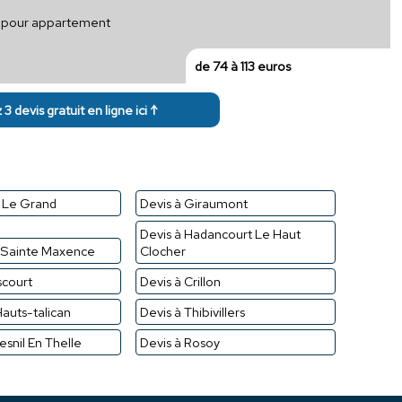
ue pour appartement
de 74 à 113 euros
3 devis gratuit en ligne ici ↑
y Le Grand
Devis à Giraumont
Devis à Hadancourt Le Haut
t Sainte Maxence
Clocher
scourt
Devis à Crillon
Hauts-talican
Devis à Thibivillers
esnil En Thelle
Devis à Rosoy