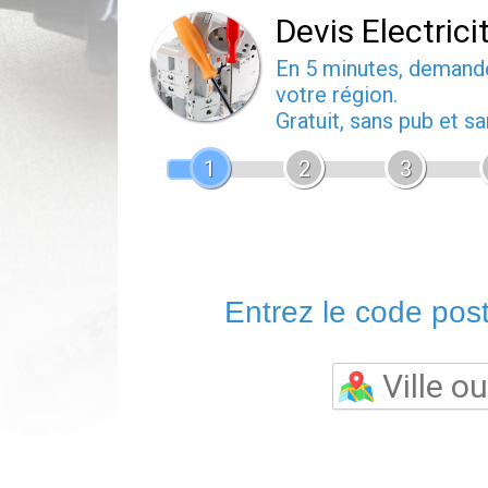
Devis Electrici
En 5 minutes, deman
votre région.
Gratuit, sans pub et 
1
2
3
Entrez le code posta