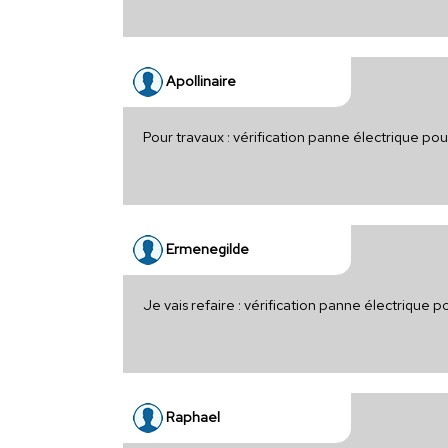
Apollinaire
Pour travaux : vérification panne électrique po
Ermenegilde
Je vais refaire : vérification panne électrique 
Raphael