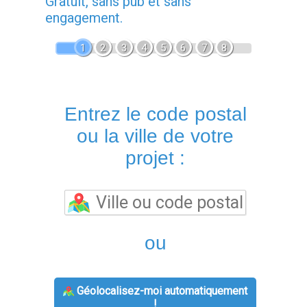
Gratuit, sans pub et sans
engagement.
1
2
3
4
5
6
7
8
Entrez le code postal
ou la ville de votre
projet :
ou
Géolocalisez-moi automatiquement
!