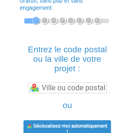
Gratuit, sans pub et sans
engagement.
1
2
3
4
5
6
7
8
Entrez le code postal
ou la ville de votre
projet :
ou
Géolocalisez-moi automatiquement
!